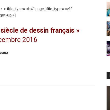
s : » title_type= »h4″ page_title_type= »v1″
ight-up »]
siècle de dessin français »
écembre 2016
ceaux