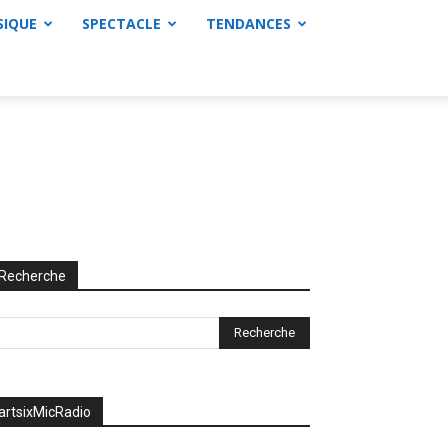
SIQUE
SPECTACLE
TENDANCES
Recherche
artsixMicRadio