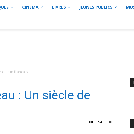
QUES
CINEMA
LIVRES
JEUNES PUBLICS
MU
e dessin français
au : Un siècle de
3894
0