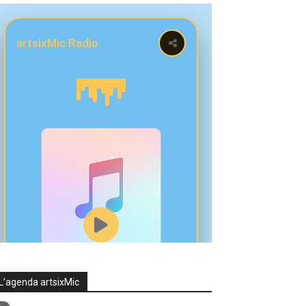
L’agenda artsixMic