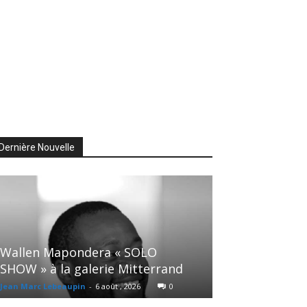
Dernière Nouvelle
Wallen Mapondera « SOLO
SHOW » à la galerie Mitterrand
Jean Marc Lebeaupin
-
6 août , 2026
0