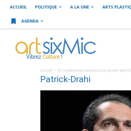
ACCUEIL
POLITIQUE
A LA UNE
ARTS PLASTI
AGENDA
artsixMic
Accueil
De nombreuses questions se posent après le
Patrick-Drahi