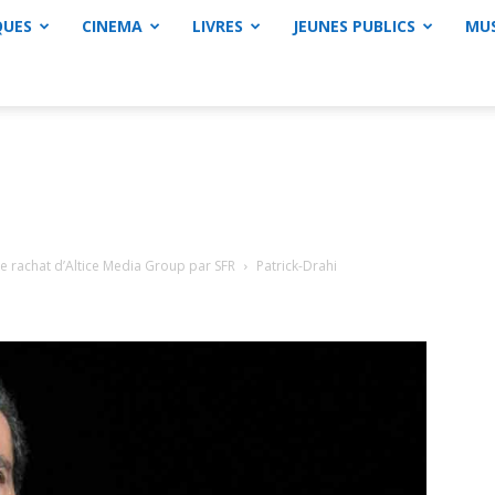
QUES
CINEMA
LIVRES
JEUNES PUBLICS
MU
 rachat d’Altice Media Group par SFR
Patrick-Drahi