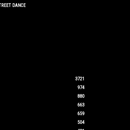
STREET DANCE
3721
974
880
663
659
504