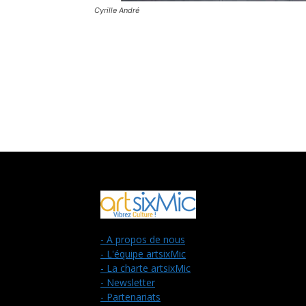
Cyrille André
- A propos de nous
- L'équipe artsixMic
- La charte artsixMic
- Newsletter
- Partenariats