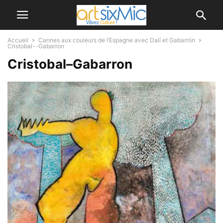
Accueil
Cannes aux couleurs de l’Espagne avec Dalí et Gabarrón
Cristobal--Gabarron
Cristobal–Gabarron