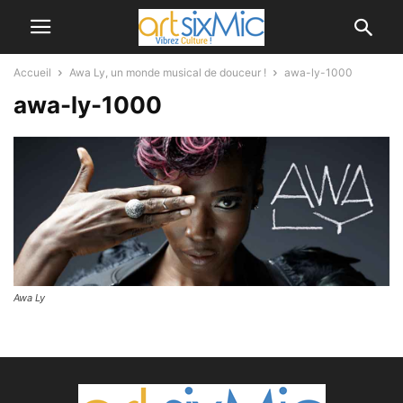
Accueil
Awa Ly, un monde musical de douceur !
awa-ly-1000
awa-ly-1000
Awa Ly