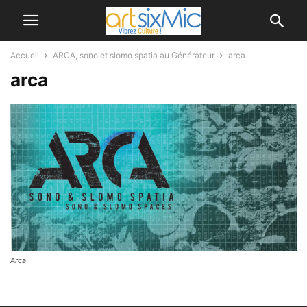
Accueil
ARCA, sono et slomo spatia au Générateur
arca
arca
Arca