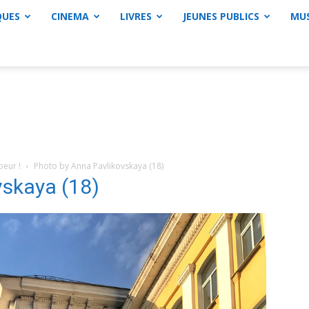
QUES
CINEMA
LIVRES
JEUNES PUBLICS
MU
oeur !
Photo by Anna Pavlikovskaya (18)
vskaya (18)