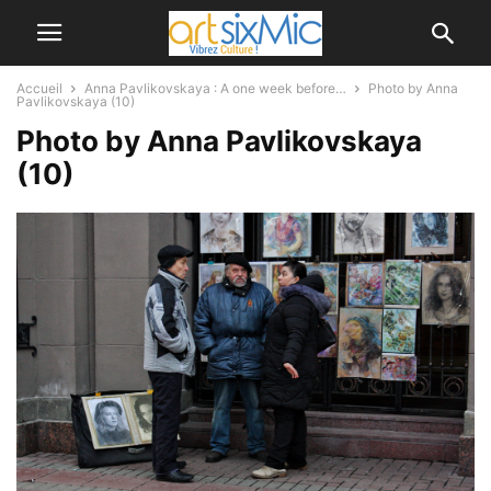
Accueil
Anna Pavlikovskaya : A one week before…
Photo by Anna
Pavlikovskaya (10)
Photo by Anna Pavlikovskaya
(10)