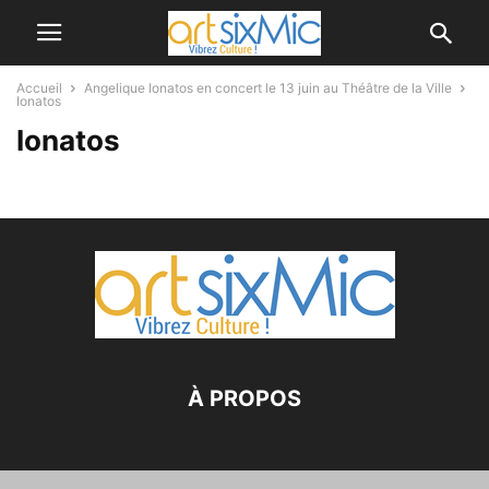
Accueil
Angelique Ionatos en concert le 13 juin au Théâtre de la Ville
Ionatos
Ionatos
À PROPOS