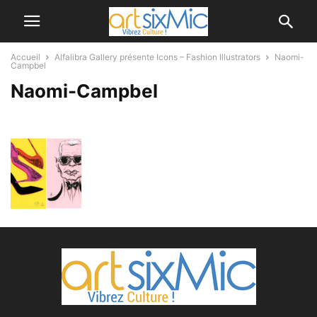
Accueil
Alfalibra Gallery présente Icons – Fashion Illustrators
Naomi-
Campbel
Naomi-Campbel