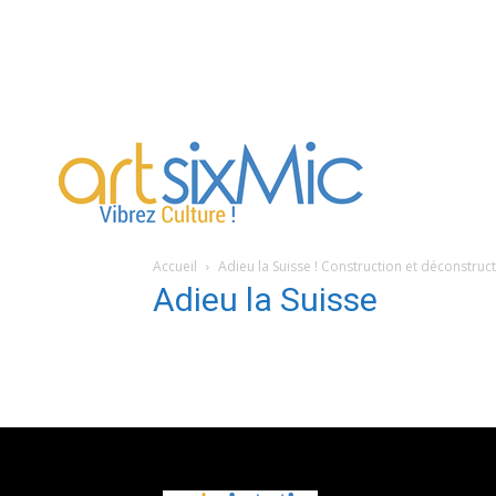
artsixMic
Accueil
Adieu la Suisse ! Construction et déconstru
Adieu la Suisse