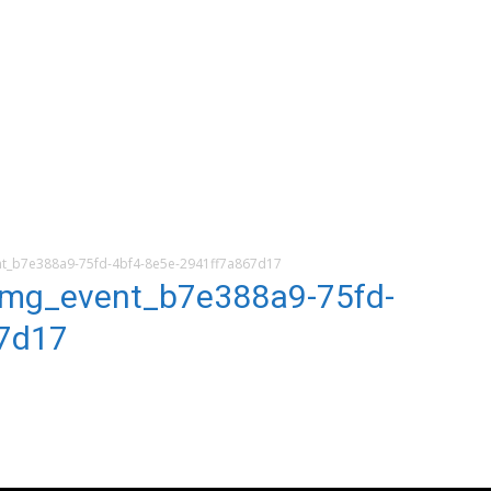
_b7e388a9-75fd-4bf4-8e5e-2941ff7a867d17
mg_event_b7e388a9-75fd-
7d17