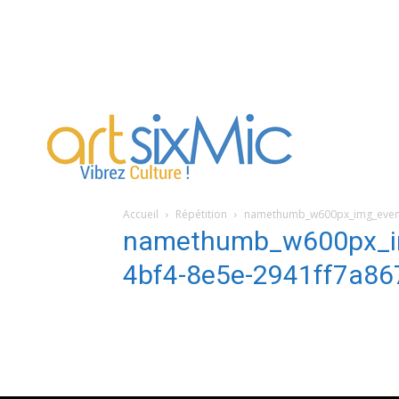
artsixMic
Accueil
Répétition
namethumb_w600px_img_event
namethumb_w600px_i
4bf4-8e5e-2941ff7a86