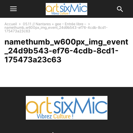
Accueil
05.11 // Nantares + gee – Entrée libre –
namethumb_w600px_img_event_24d9b543-ef76-4cdb-8cd1-
175473a23c63
namethumb_w600px_img_event
_24d9b543-ef76-4cdb-8cd1-
175473a23c63