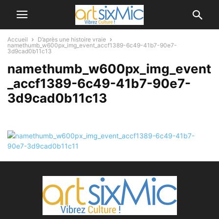
Accueil
D’après une histoire vraie
namethumb_w600px_img_event_accf1389-6c49-41b7-90e7-
3d9cad0b11c13
namethumb_w600px_img_event
_accf1389-6c49-41b7-90e7-
3d9cad0b11c13