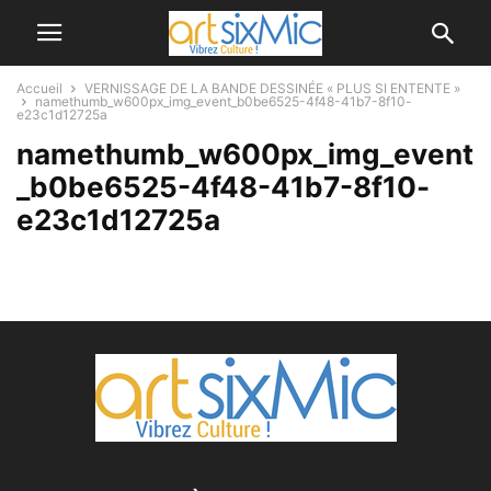
Accueil
VERNISSAGE DE LA BANDE DESSINÉE « PLUS SI ENTENTE »
namethumb_w600px_img_event_b0be6525-4f48-41b7-8f10-
e23c1d12725a
namethumb_w600px_img_event
_b0be6525-4f48-41b7-8f10-
e23c1d12725a