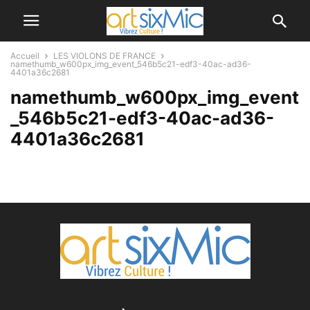
Accueil
LES VIOLONS DE FRANCE
namethumb_w600px_img_event_546b5c21-edf3-40ac-ad36-
4401a36c2681
namethumb_w600px_img_event
_546b5c21-edf3-40ac-ad36-
4401a36c2681