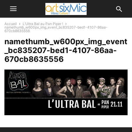
Accueil
L’Ultra Bal au Pan Piper !
namethumb_w600px_img_event_bc835207-bed1-4107-86aa-
670cb8635556
namethumb_w600px_img_event
_bc835207-bed1-4107-86aa-
670cb8635556