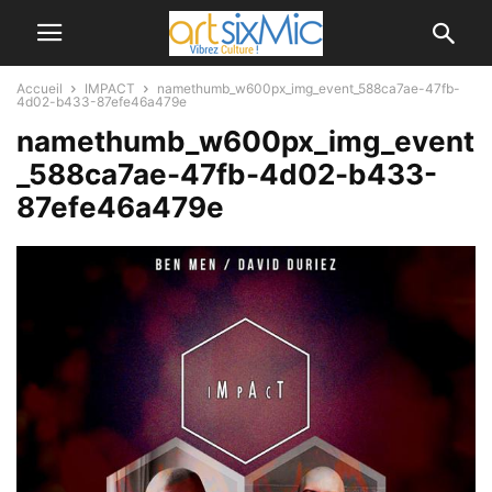
Accueil
IMPACT
namethumb_w600px_img_event_588ca7ae-47fb-
4d02-b433-87efe46a479e
namethumb_w600px_img_event
_588ca7ae-47fb-4d02-b433-
87efe46a479e