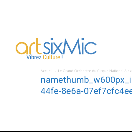
artsixMic
Accueil
Le Grand Orchestre du Cirque National Alex
namethumb_w600px_i
44fe-8e6a-07ef7cfc4e