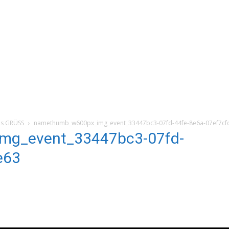
is GRÜSS
namethumb_w600px_img_event_33447bc3-07fd-44fe-8e6a-07ef7cf
mg_event_33447bc3-07fd-
e63