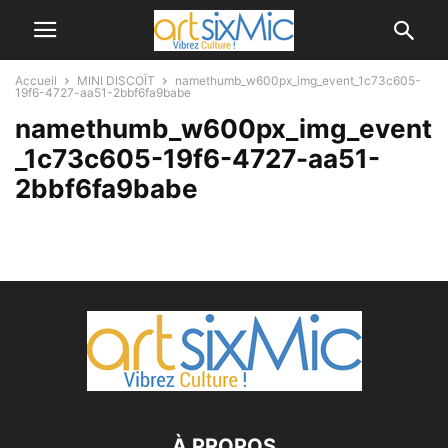
Accueil
MINI DISCOÏT
namethumb_w600px_img_event_1c73c605-
19f6-4727-aa51-2bbf6fa9babe
namethumb_w600px_img_event
_1c73c605-19f6-4727-aa51-
2bbf6fa9babe
À PROPOS