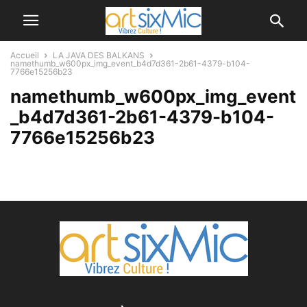
Accueil
LA JAVA DES BALKANS
namethumb_w600px_img_event_b4d7d361-2b61-4379-b104-
7766e15256b23
namethumb_w600px_img_event
_b4d7d361-2b61-4379-b104-
7766e15256b23