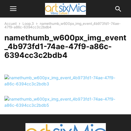
Accueil
Loop.3
namethumb_w600px_img_event_4b973fd1-74ae-
47f9-a86c-6394cc3c2bdb4
namethumb_w600px_img_event
_4b973fd1-74ae-47f9-a86c-
6394cc3c2bdb4