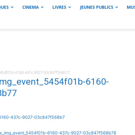
QUES
CINEMA
LIVRES
JEUNES PUBLICS
MU
454f01b-6160-437c-9027-03c847f568b77
mg_event_5454f01b-6160-
8b77