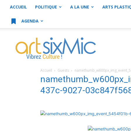
ACCUEIL
POLITIQUE
A LA UNE
ARTS PLASTI
AGENDA
artsixMic
Accueil
Guests
namethumb_w600px_img_event_5
namethumb_w600px_i
437c-9027-03c847f56