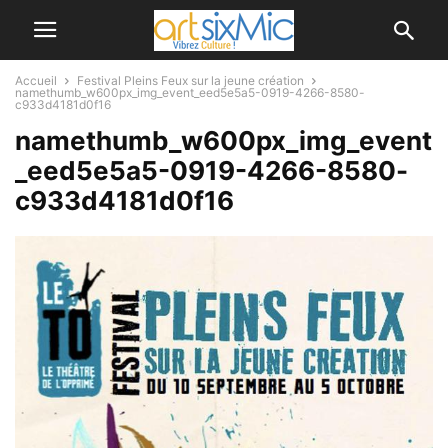
Accueil
Festival Pleins Feux sur la jeune création
namethumb_w600px_img_event_eed5e5a5-0919-4266-8580-
c933d4181d0f16
namethumb_w600px_img_event
_eed5e5a5-0919-4266-8580-
c933d4181d0f16