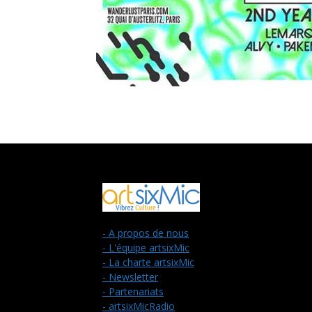
- A propos de nous
- L'équipe artsixMic
- La charte artsixMic
- Newsletter
- Partenariats
- artsixMicRadio