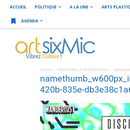
ACCUEIL
POLITIQUE
A LA UNE
ARTS PLASTI
AGENDA
artsixMic
Accueil
DISCOTHRILL 2 YEAR BIRTHDAY
namethum
namethumb_w600px_im
420b-835e-db3e38c1a