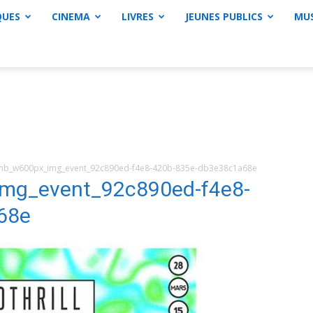
QUES
CINEMA
LIVRES
JEUNES PUBLICS
MU
b_w600px_img_event_92c890ed-f4e8-420b-835e-db3e38c1a68e
g_event_92c890ed-f4e8-
68e