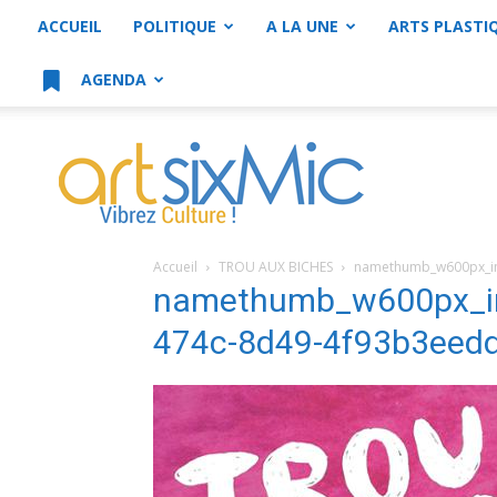
ACCUEIL
POLITIQUE
A LA UNE
ARTS PLASTI
AGENDA
artsixMic
Accueil
TROU AUX BICHES
namethumb_w600px_im
namethumb_w600px_i
474c-8d49-4f93b3eed