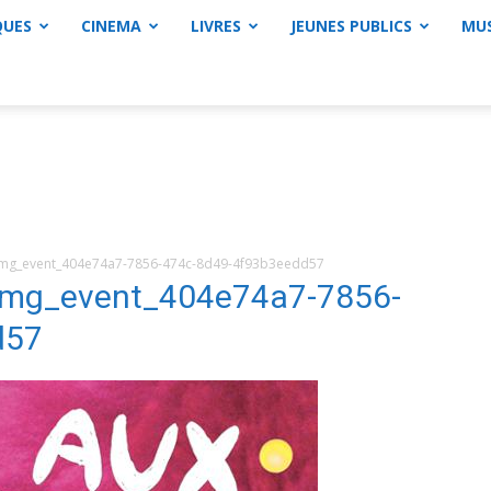
QUES
CINEMA
LIVRES
JEUNES PUBLICS
MU
g_event_404e74a7-7856-474c-8d49-4f93b3eedd57
mg_event_404e74a7-7856-
d57