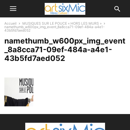
Accueil
MUSIQUES SUR LE POUCE « HORS LES MURS »
namethumb_w600px_img_event_8a8cca71-09ef-484a-a4e1-
43b5fd7aed052
namethumb_w600px_img_event
_8a8cca71-09ef-484a-a4e1-
43b5fd7aed052