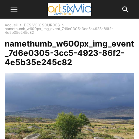
Accueil
DES VOIX SOURDES
namethumb_w600px_img_event_7d6e0305-3cc5-4923-86f2-
4e5b35e245c82
namethumb_w600px_img_event
_7d6e0305-3cc5-4923-86f2-
4e5b35e245c82