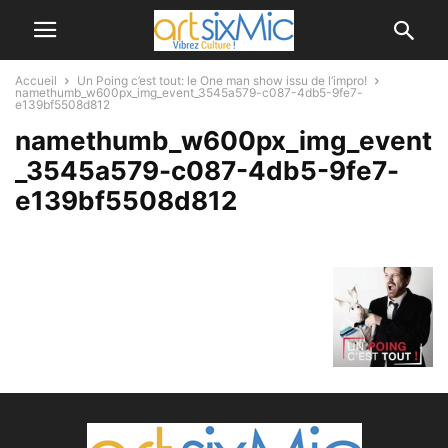
Accueil
Un Poing c’est tout: le One man show issu de l’impro!
namethumb_w600px_img_event_3545a579-c087-4db5-9fe7-
e139bf5508d812
namethumb_w600px_img_event
_3545a579-c087-4db5-9fe7-
e139bf5508d812