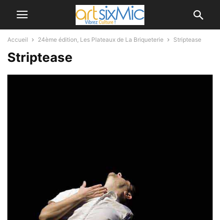
Accueil
24ème édition, Les Plateaux de La Briqueterie
Striptease
Striptease