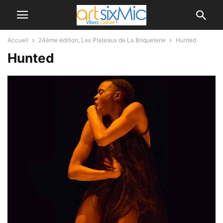
Accueil
24ème édition, Les Plateaux de La Briqueterie
Hunted
Hunted