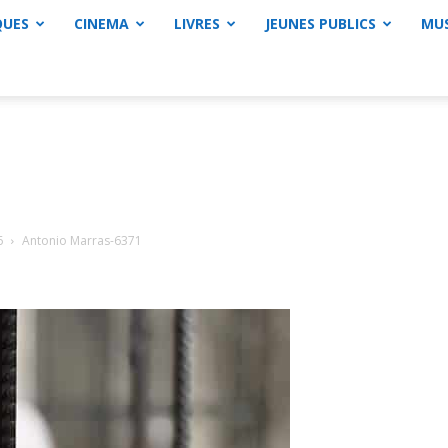
QUES
CINEMA
LIVRES
JEUNES PUBLICS
MU
6
Antonio Marras-6371