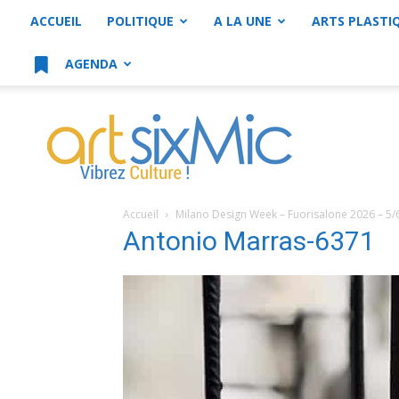
ACCUEIL
POLITIQUE
A LA UNE
ARTS PLASTI
AGENDA
artsixMic
Accueil
Milano Design Week – Fuorisalone 2026 – 5/
Antonio Marras-6371