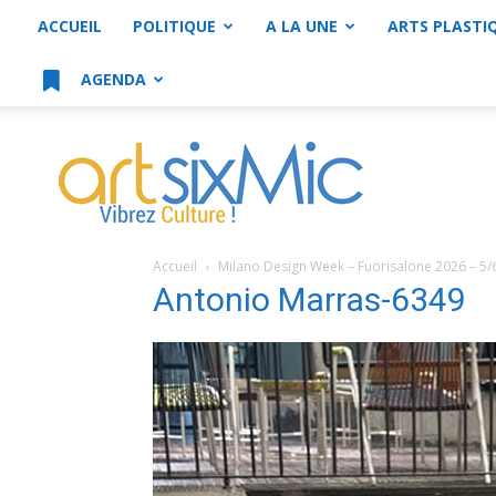
ACCUEIL
POLITIQUE
A LA UNE
ARTS PLASTI
AGENDA
artsixMic
Accueil
Milano Design Week – Fuorisalone 2026 – 5/
Antonio Marras-6349