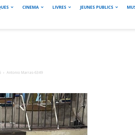
QUES
CINEMA
LIVRES
JEUNES PUBLICS
MU
6
Antonio Marras-6349