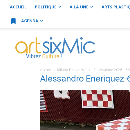
ACCUEIL
POLITIQUE
A LA UNE
ARTS PLASTI
AGENDA
artsixMic
Accueil
Milano Design Week – Fuorisalone 2026 – 5/
Alessandro Eneriquez-