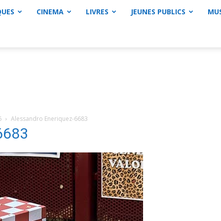
QUES
CINEMA
LIVRES
JEUNES PUBLICS
MU
6
Alessandro Eneriquez-6683
6683