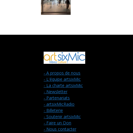
- A propos de nous
- L'équipe artsixMic
- La charte artsixMic
- Newsletter
- Partenariats
- artsixMicRadio
- Billeterie
- Soutenir artsixMic
- Faire un Don
- Nous contacter