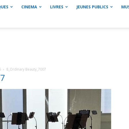
QUES
CINEMA
LIVRES
JEUNES PUBLICS
MU
6
8_Ordinary Beauty_7007
07