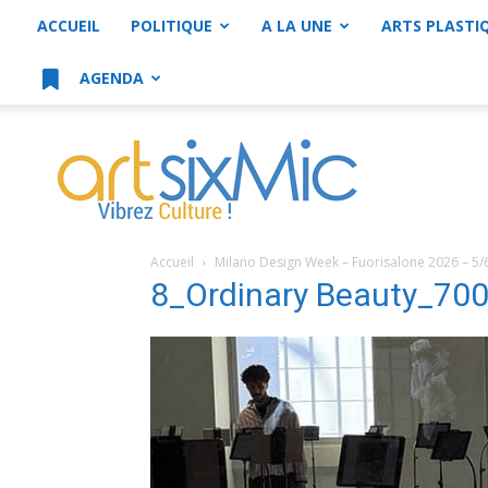
ACCUEIL
POLITIQUE
A LA UNE
ARTS PLASTI
AGENDA
artsixMic
Accueil
Milano Design Week – Fuorisalone 2026 – 5/
8_Ordinary Beauty_70