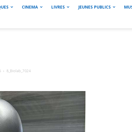
QUES
CINEMA
LIVRES
JEUNES PUBLICS
MU
6
8_Biolab_7024