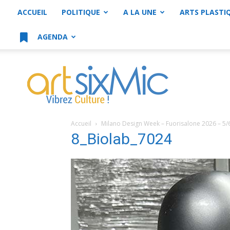
ACCUEIL
POLITIQUE
A LA UNE
ARTS PLASTI
AGENDA
artsixMic
Accueil
Milano Design Week – Fuorisalone 2026 – 5/
8_Biolab_7024