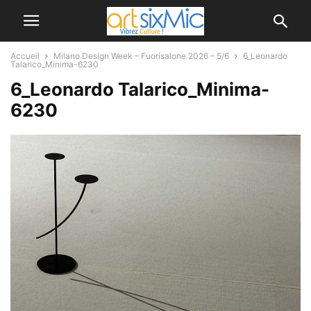
Accueil
Milano Design Week – Fuorisalone 2026 – 5/6
6_Leonardo
Talarico_Minima-6230
6_Leonardo Talarico_Minima-
6230