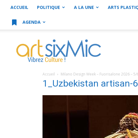
ACCUEIL
POLITIQUE
A LA UNE
ARTS PLASTI
AGENDA
artsixMic
Accueil
Milano Design Week – Fuorisalone 2026 – 5/
1_Uzbekistan artisan-