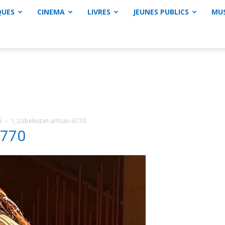
QUES
CINEMA
LIVRES
JEUNES PUBLICS
MU
6
1_Uzbekistan artisan-6770
6770