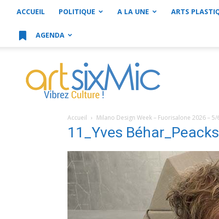
ACCUEIL
POLITIQUE
A LA UNE
ARTS PLASTI
AGENDA
artsixMic
Accueil
Milano Design Week – Fuorisalone 2026 – 5/
11_Yves Béhar_Peack