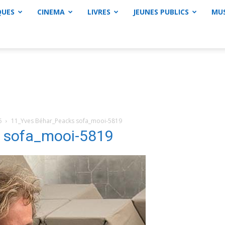
QUES
CINEMA
LIVRES
JEUNES PUBLICS
MU
6
11_Yves Béhar_Peacks sofa_mooi-5819
s sofa_mooi-5819