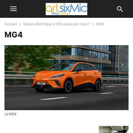
Accueil
Voiture électrique à 100 euros par mois ?
MG4
MG4
La MG4