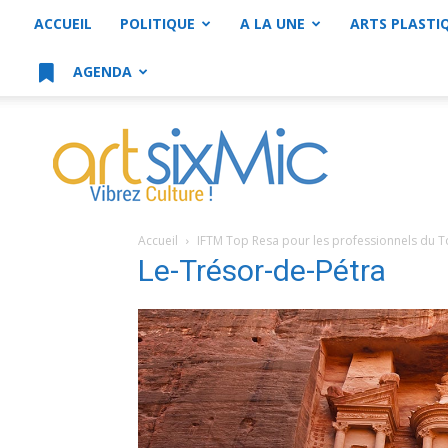
ACCUEIL
POLITIQUE
A LA UNE
ARTS PLASTI
AGENDA
artsixMic
Accueil
IFTM Top Resa pour les professionnels du 
Le-Trésor-de-Pétra