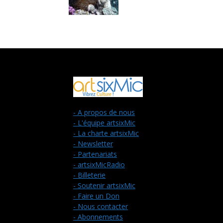
- A propos de nous
- L'équipe artsixMic
- La charte artsixMic
- Newsletter
- Partenariats
- artsixMicRadio
- Billeterie
- Soutenir artsixMic
- Faire un Don
- Nous contacter
- Abonnements