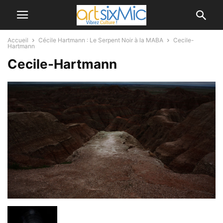
Accueil
Cécile Hartmann : Le Serpent Noir à la MABA
Cecile-
Hartmann
Cecile-Hartmann