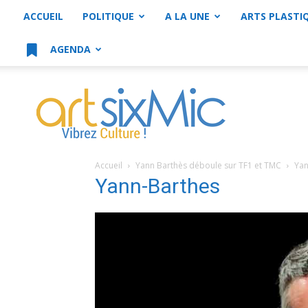
ACCUEIL
POLITIQUE
A LA UNE
ARTS PLASTI
AGENDA
artsixMic
Accueil
Yann Barthès déboule sur TF1 et TMC
Yan
Yann-Barthes