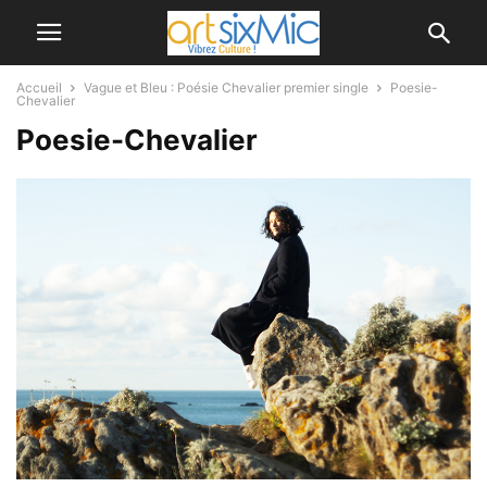
Accueil
Vague et Bleu : Poésie Chevalier premier single
Poesie-
Chevalier
Poesie-Chevalier