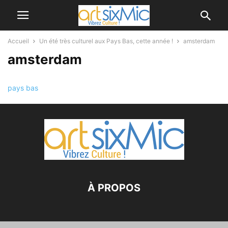
Accueil
Un été très culturel aux Pays Bas, cette année !
amsterdam
amsterdam
pays bas
À PROPOS