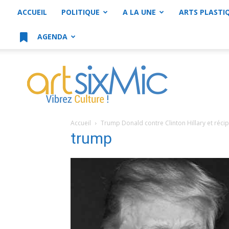
ACCUEIL
POLITIQUE
A LA UNE
ARTS PLASTI
AGENDA
artsixMic
Accueil
Trump Donald contre Clinton Hillary et réc
trump