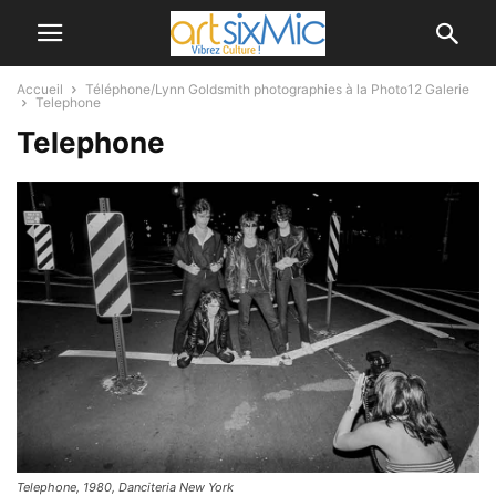
Accueil
Téléphone/Lynn Goldsmith photographies à la Photo12 Galerie
Telephone
Telephone
Telephone, 1980, Danciteria New York