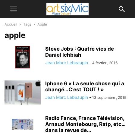
Accueil
Tags
Apple
apple
Steve Jobs : Quatre vies de
Daniel Ichbiah
Jean Marc Lebeaupin
-
4 février , 2016
Iphone 6 « La seule chose qui a
changé…C’est TOUT ! »
Jean Marc Lebeaupin
-
13 septembre , 2015
Radio Fance, France Télévision,
Arnaud Montebourg, Ratp, etc…
dans la revue de...