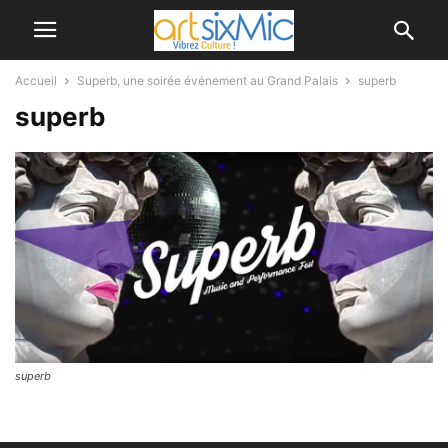
Accueil
Superb, une soirée événement au Grand Palais
superb
superb
superb