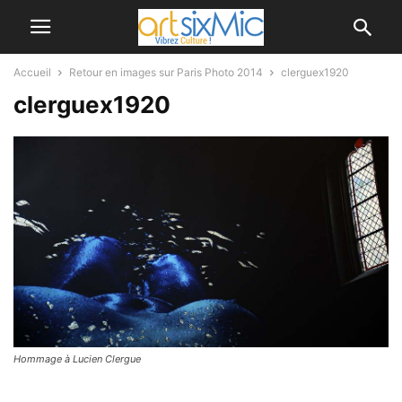
Accueil
Retour en images sur Paris Photo 2014
clerguex1920
clerguex1920
Hommage à Lucien Clergue